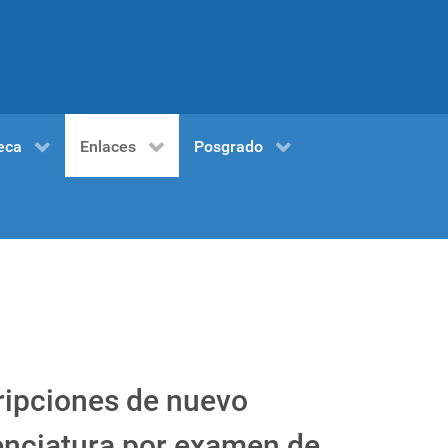
eca
Enlaces
Posgrado
pciones de nuevo
cenciatura por examen de