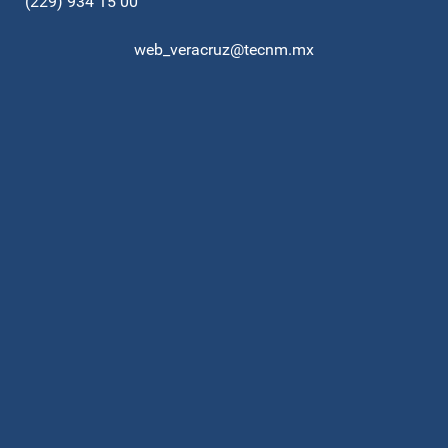
(229) 934 15 00
web_veracruz@tecnm.mx