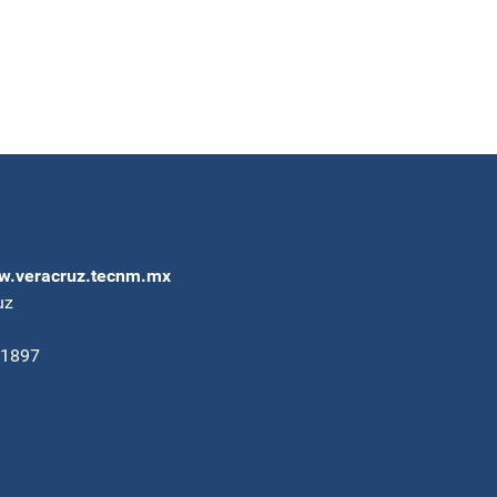
.veracruz.tecnm.mx
uz
91897