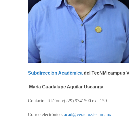
Subdirección Académica
del TecNM campus V
María Guadalupe Aguilar Uscanga
Contacto: Teléfono:(229) 9341500 ext. 159
Correo electrónico:
acad@veracruz.tecnm.mx