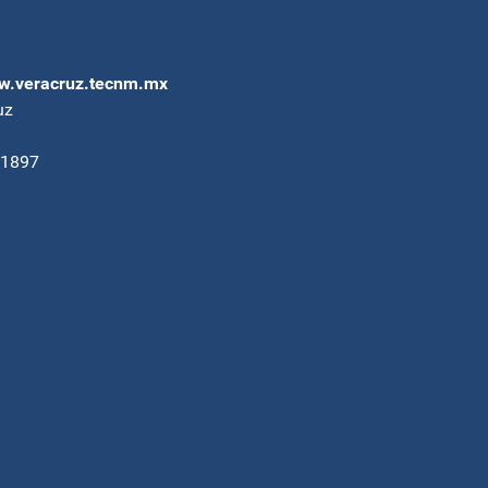
.veracruz.tecnm.mx
uz
91897