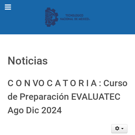
Noticias
C O N VO C A T O R I A : Curso
de Preparación EVALUATEC
Ago Dic 2024