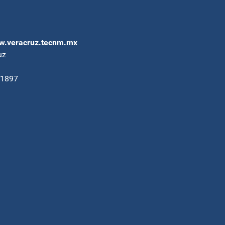
.veracruz.tecnm.mx
uz
91897