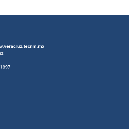
.veracruz.tecnm.mx
uz
91897