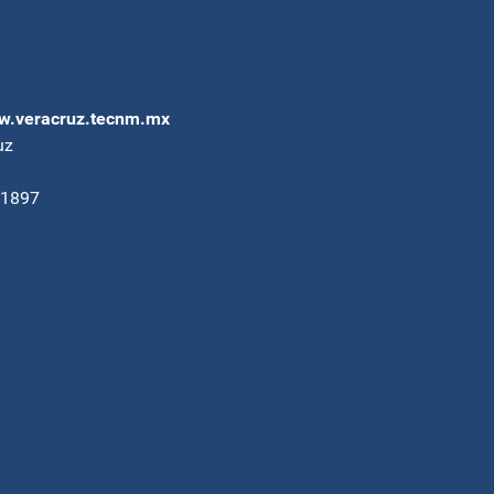
.veracruz.tecnm.mx
uz
91897