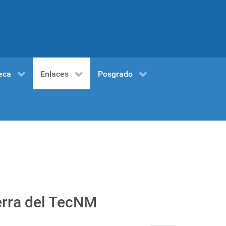
eca
Enlaces
Posgrado
erra del TecNM