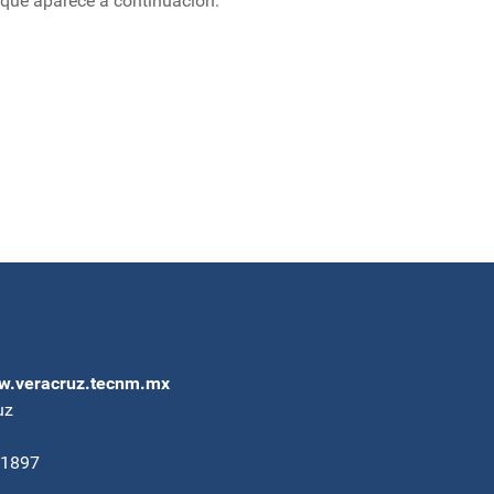
 que aparece a continuación:
.veracruz.tecnm.mx
uz
91897