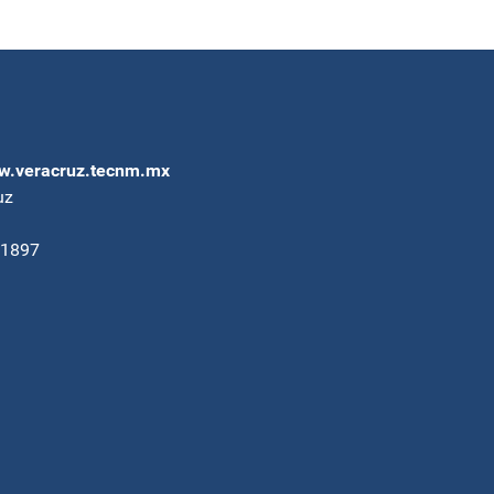
.veracruz.tecnm.mx
uz
91897