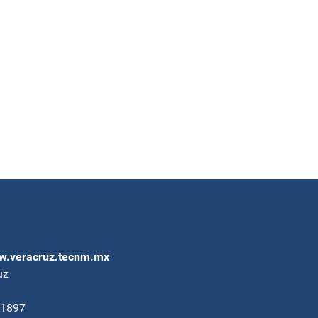
.veracruz.tecnm.mx
uz
91897