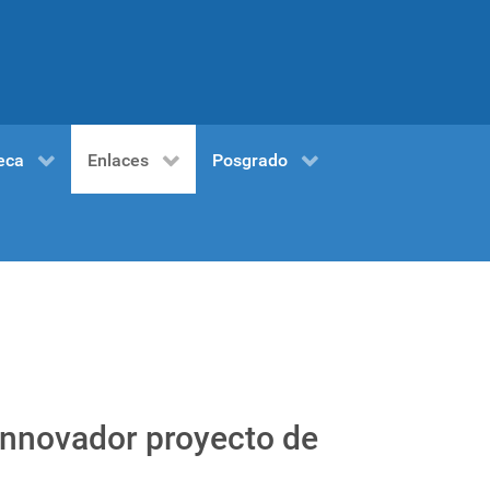
eca
Enlaces
Posgrado
innovador proyecto de