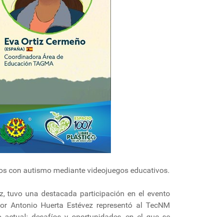
ños con autismo mediante videojuegos educativos.
, tuvo una destacada participación en el evento
esor Antonio Huerta Estévez representó al TecNM
o actual: desafíos y oportunidades, en el que se