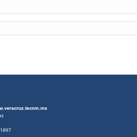
.veracruz.tecnm.mx
uz
91897