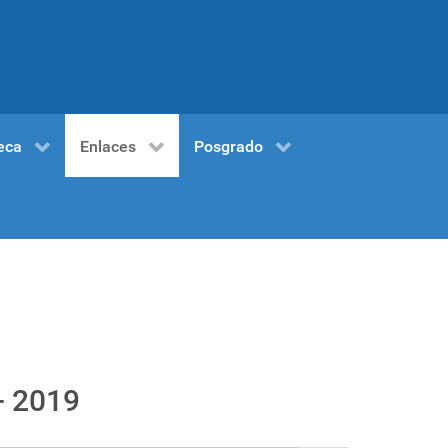
eca
Enlaces
Posgrado
- 2019