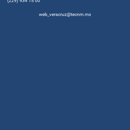
(229) 934 15 00
web_veracruz@tecnm.mx