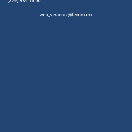
(229) 934 15 00
web_veracruz@tecnm.mx