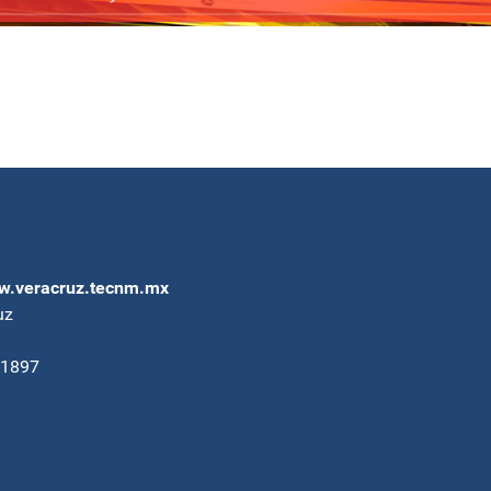
.veracruz.tecnm.mx
uz
91897