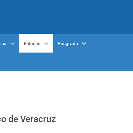
eca
Enlaces
Posgrado
ico de Veracruz